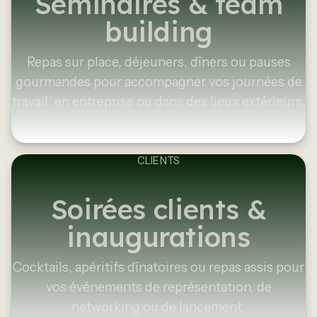
Séminaires & team
building
Repas sur place, déjeuners, dîners ou pauses
gourmandes pour accompagner vos journées de
travail, en entreprise ou dans des lieux extérieurs.
CLIENTS
Soirées clients &
inaugurations
Cocktails, apéritifs dînatoires ou repas assis pour
vos événements de représentation, de
networking ou de lancement.